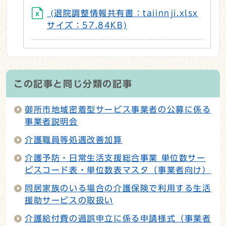
(退院調整情報共有書：taiinnji.xlsx
サイズ：57.84KB)
この記事と同じ分類の記事
御所市地域密着型サービス事業者の公募に係る
事業者説明会
介護職員等処遇改善加算
介護予防・日常生活支援総合事業 単位数サー
ビスコード表・単位数表マスタ（事業者向け）
同居家族のいる場合の介護保険で利用する生活
援助サービスの取扱い
介護給付費の過誤申立に係る申請様式（事業者