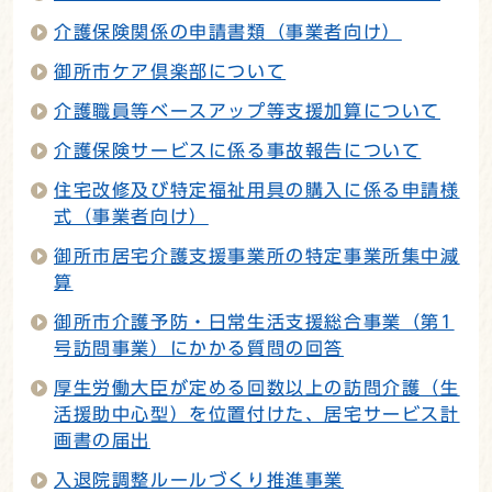
介護保険関係の申請書類（事業者向け）
御所市ケア倶楽部について
介護職員等ベースアップ等支援加算について
介護保険サービスに係る事故報告について
住宅改修及び特定福祉用具の購入に係る申請様
式（事業者向け）
御所市居宅介護支援事業所の特定事業所集中減
算
御所市介護予防・日常生活支援総合事業（第1
号訪問事業）にかかる質問の回答
厚生労働大臣が定める回数以上の訪問介護（生
活援助中心型）を位置付けた、居宅サービス計
画書の届出
入退院調整ルールづくり推進事業