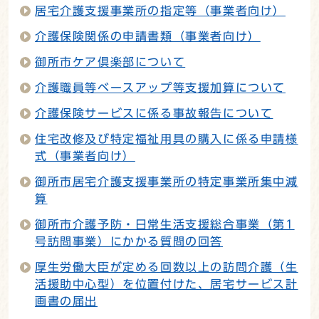
居宅介護支援事業所の指定等（事業者向け）
介護保険関係の申請書類（事業者向け）
御所市ケア倶楽部について
介護職員等ベースアップ等支援加算について
介護保険サービスに係る事故報告について
住宅改修及び特定福祉用具の購入に係る申請様
式（事業者向け）
御所市居宅介護支援事業所の特定事業所集中減
算
御所市介護予防・日常生活支援総合事業（第1
号訪問事業）にかかる質問の回答
厚生労働大臣が定める回数以上の訪問介護（生
活援助中心型）を位置付けた、居宅サービス計
画書の届出