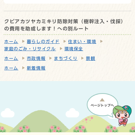
クビアカツヤカミキリ防除対策（樹幹注入・伐採）
の費用を助成します！への別ルート
ホーム
暮らしのガイド
住まい・環境
家庭のごみ・リサイクル
環境保全
ホーム
市政情報
まちづくり
景観
ホーム
新着情報