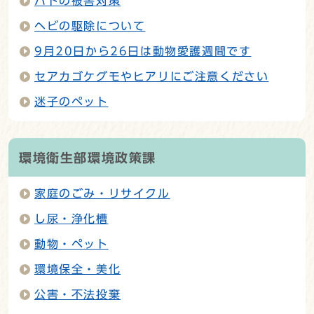
ハトの被害対策
ヘビの駆除について
9月20日から26日は動物愛護週間です
セアカゴケグモやヒアリにご注意ください
迷子のペット
環境衛生部環境政策課
家庭のごみ・リサイクル
し尿・浄化槽
動物・ペット
環境保全・美化
公害・不法投棄