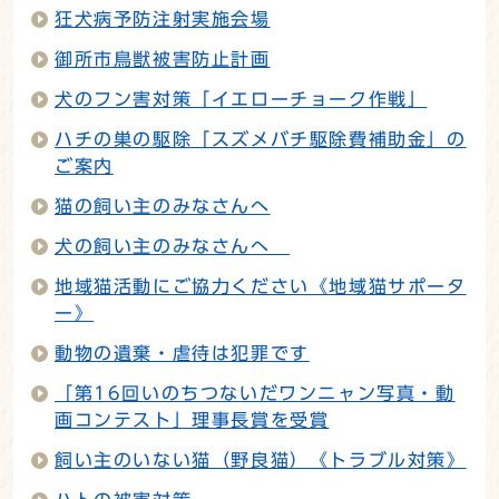
狂犬病予防注射実施会場
御所市鳥獣被害防止計画
犬のフン害対策「イエローチョーク作戦」
ハチの巣の駆除「スズメバチ駆除費補助金」の
ご案内
猫の飼い主のみなさんへ
犬の飼い主のみなさんへ
地域猫活動にご協力ください《地域猫サポータ
ー》
動物の遺棄・虐待は犯罪です
「第16回いのちつないだワンニャン写真・動
画コンテスト」理事長賞を受賞
飼い主のいない猫（野良猫）《トラブル対策》