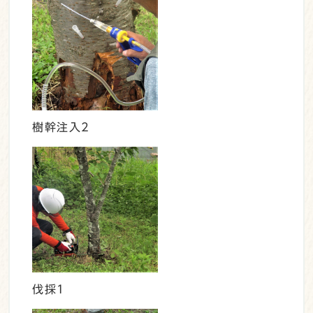
樹幹注入2
伐採1