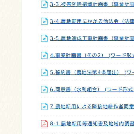
3-3.被害防除措置計画書（事業計画書
3-4.農地転用にかかる他法令（法律
3-5.農地造成工事計画書（事業計画書
4.事業計画書（その2） (ワード形式
5.誓約書（農地法第4条届出） (ワー
6.同意書（水利組合） (ワード形式、
7.農地転用による隣接地耕作者同意書
8-1.農地転用等通知書及地域内調書 (