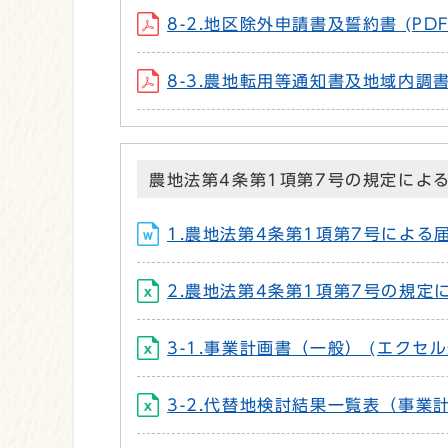
8-2.地区除外申請書及誓約書 (PDF
8-3.農地転用等通知書及地域内調書（
農地法第4条第1項第7号の規定によ
1.農地法第4条第1項第7号による届出
2.農地法第4条第1項第7号の規定に
3-1.事業計画書（一般） (エクセル
3-2.代替地検討結果一覧表（事業計