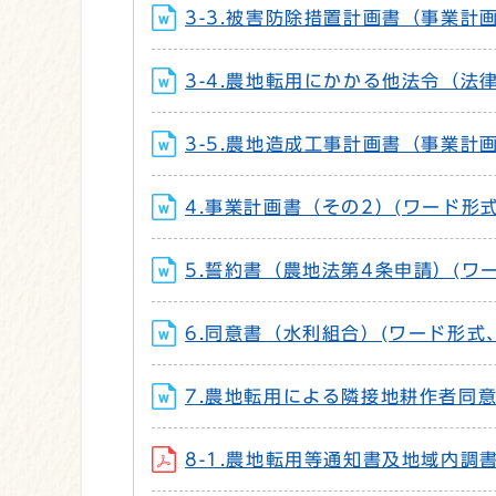
3-3.被害防除措置計画書（事業計画書
3-4.農地転用にかかる他法令（法律
3-5.農地造成工事計画書（事業計画書
4.事業計画書（その2）(ワード形式、
5.誓約書（農地法第4条申請）(ワー
6.同意書（水利組合）(ワード形式、1
7.農地転用による隣接地耕作者同意書
8-1.農地転用等通知書及地域内調書 (