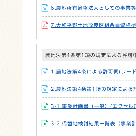
6.農地所有適格法人としての事業等の
7.大和平野土地改良区組合員資格得喪
農地法第4条第1項の規定による許可
1.農地法第4条による許可伺(ワード形
2.農地法第4条第1項の規定による許
3-1.事業計画書（一般）(エクセル形
3-2.代替地検討結果一覧表（事業計