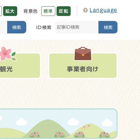
Language
拡大
背景色
標準
反転
検索
ID検索
検索
観光
事業者向け