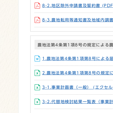
8-2.地区除外申請書及誓約書 (PDF
8-3.農地転用等通知書及地域内調書（
農地法第4条第1項8号の規定による
1.農地法第4条第1項第8号による届出
2.農地法第4条第1項第8号の規定に
3-1.事業計画書（一般） (エクセル
3-2.代替地検討結果一覧表（事業計画