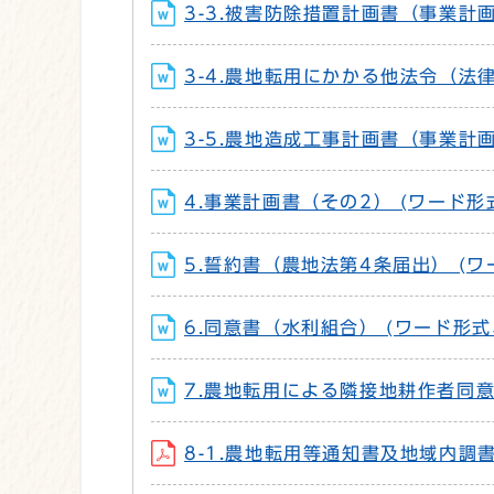
3-3.被害防除措置計画書（事業計画書
3-4.農地転用にかかる他法令（法律
3-5.農地造成工事計画書（事業計画書
4.事業計画書（その2） (ワード形式
5.誓約書（農地法第4条届出） (ワー
6.同意書（水利組合） (ワード形式、
7.農地転用による隣接地耕作者同意書
8-1.農地転用等通知書及地域内調書 (