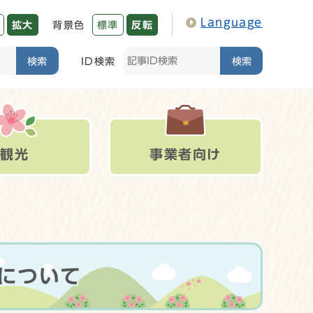
Language
拡大
背景色
標準
反転
検索
ID検索
検索
観光
事業者向け
について