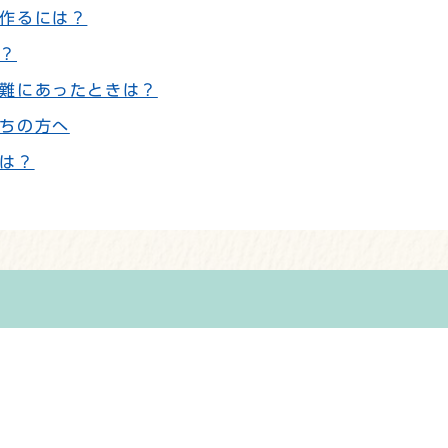
作るには？
？
難にあったときは？
ちの方へ
は？