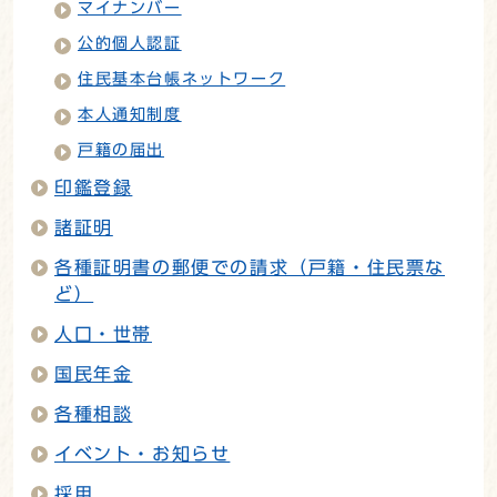
マイナンバー
公的個人認証
住民基本台帳ネットワーク
本人通知制度
戸籍の届出
印鑑登録
諸証明
各種証明書の郵便での請求（戸籍・住民票な
ど）
人口・世帯
国民年金
各種相談
イベント・お知らせ
採用