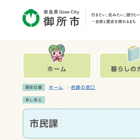
ホーム
暮らしの
ホーム
各課の窓口
現在位置
あしあと
市民課