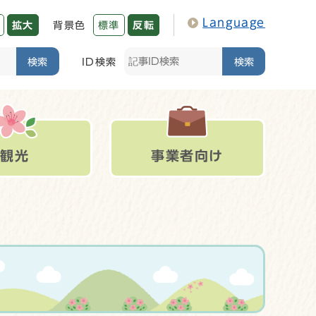
Language
拡大
背景色
標準
反転
検索
ID検索
検索
観光
事業者向け