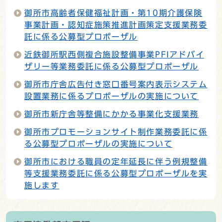
御所市高齢者保健福祉計画・第10期介護保険
事業計画・認知症施策推進計画策定支援業務委
託に係る公募型プロポーザル
近鉄御所駅西側複合施設整備事業PFIアドバイ
ザリー等業務委託に係る公募型プロポーザル
御所市庁舎広告付き窓口番号案内表示システム
設置業務に係るプロポーザルの実施について
御所市新庁舎等整備にかかる事業化支援業務
御所市プロモーションサイト制作業務委託に係
る公募型プロポーザルの実施について
御所市における職員の定年延長に伴う例規整備
等支援業務委託に係る公募型プロポーザルを実
施します