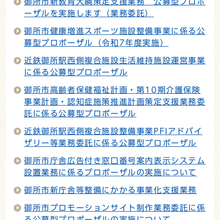
御所市新教育大綱策定支援業務 公募型プロポ
ーザルを実施します（業務委託）
御所市健康増進スポーツ施設整備事業に係る公
募型プロポーザル（令和7年度実施）
近鉄御所駅西側複合施設生活維持施設運営事業
に係る公募型プロポーザル
御所市高齢者保健福祉計画・第10期介護保険
事業計画・認知症施策推進計画策定支援業務委
託に係る公募型プロポーザル
近鉄御所駅西側複合施設整備事業PFIアドバイ
ザリー等業務委託に係る公募型プロポーザル
御所市庁舎広告付き窓口番号案内表示システム
設置業務に係るプロポーザルの実施について
御所市新庁舎等整備にかかる事業化支援業務
御所市プロモーションサイト制作業務委託に係
る公募型プロポーザルの実施について