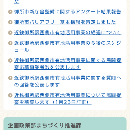
た
御所市新庁舎整備に関するアンケート結果報告
御所市バリアフリー基本構想を策定しました
近鉄御所駅西側市有地活用事業の経過について
近鉄御所駅西側市有地活用事業の今後のスケジ
ュール
近鉄御所駅西側市有地活用事業に関する民間提
案応募事業者数を公表します
近鉄御所駅西側市有地活用事業に関する質問へ
の回答を公表します
近鉄御所駅西側市有地活用事業について民間提
案を募集します（1月23日訂正）
企画政策部まちづくり推進課