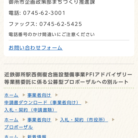
御所市企画政策部まちづくり推進課
電話: 0745-62-3001
ファックス: 0745-62-5425
電話番号のかけ間違いにご注意ください
お問い合わせフォーム
近鉄御所駅西側複合施設整備事業PFIアドバイザリー
等業務委託に係る公募型プロポーザルへの別ルート
ホーム
事業者向け
申請書ダウンロード（事業者向け）
入札・契約（申請書類）
ホーム
事業者向け
入札・契約（市役所）
プロポーザル
ホーム
新着情報