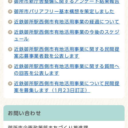
御所市新庁舎整備に関するアンケート結果報告
御所市バリアフリー基本構想を策定しました
近鉄御所駅西側市有地活用事業の経過について
近鉄御所駅西側市有地活用事業の今後のスケジ
ュール
近鉄御所駅西側市有地活用事業に関する民間提
案応募事業者数を公表します
近鉄御所駅西側市有地活用事業に関する質問へ
の回答を公表します
近鉄御所駅西側市有地活用事業について民間提
案を募集します（1月23日訂正）
お問い合わせ
御所市企画政策部まちづくり推進課