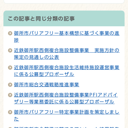
この記事と同じ分類の記事
御所市バリアフリー基本構想に基づく事業の進
捗
近鉄御所駅西側複合施設整備事業 実施方針の
策定の見通しの公表
近鉄御所駅西側複合施設生活維持施設運営事業
に係る公募型プロポーザル
御所市総合交通戦略推進事業
近鉄御所駅西側複合施設整備事業PFIアドバイ
ザリー等業務委託に係る公募型プロポーザル
御所市バリアフリー特定事業計画を策定しまし
た