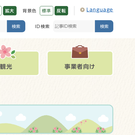
Language
拡大
背景色
標準
反転
検索
ID検索
検索
観光
事業者向け