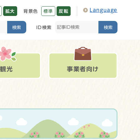
Language
拡大
背景色
標準
反転
検索
ID検索
検索
観光
事業者向け