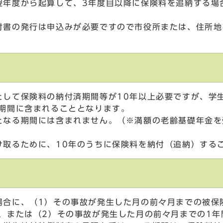
翌年度から起算して、3年度目以降に保険料を追納する場
。
付書の発行は申込みが必要ですので市役所または、住所地
として保険料の納付済期間等が10年以上必要ですが、学
格期間に含まれることとなります。
となる期間には含まれません。（※満額の老齢基礎年金を
け取るために、10年のうちに保険料を納付（追納）する
場合に、（1）その事故が発生した月の前々月までの被保
合、または（2）その事故が発生した月の前々月までの1