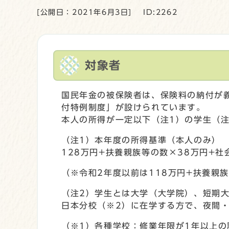
[公開日：2021年6月3日]
ID:2262
対象者
国民年金の被保険者は、保険料の納付が
付特例制度」が設けられています。
本人の所得が一定以下（注1）の学生（
（注1）本年度の所得基準（本人のみ）
128万円+扶養親族等の数×38万円+社
（※令和2年度以前は118万円+扶養親
（注2）学生とは大学（大学院）、短期
日本分校（※2）に在学する方で、夜間
（※1）各種学校：修業年限が1年以上