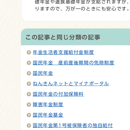
礎年金や遺族基礎年金が支給されますが
りますので、万が一のときにも安心です
この記事と同じ分類の記事
年金生活者支援給付金制度
国民年金 産前産後期間の免除制度
国民年金
ねんきんネットとマイナポータル
国民年金の付加保険料
障害年金制度
国民年金基金
国民年金第1号被保険者の独自給付