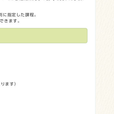
別に指定した課程。
できます。
限ります）