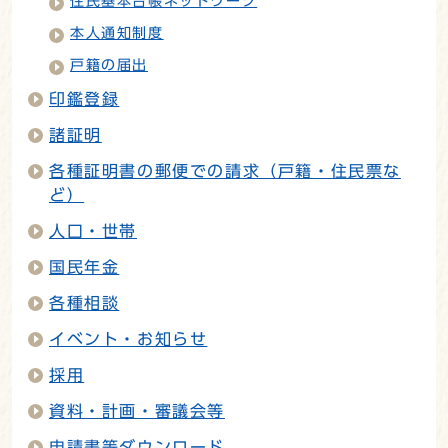
住民基本台帳ネットワーク
本人通知制度
戸籍の届出
印鑑登録
諸証明
各種証明書の郵便での請求（戸籍・住民票な
ど）
人口・世帯
国民年金
各種相談
イベント・お知らせ
採用
資料・計画・審議会等
申請書等ダウンロード