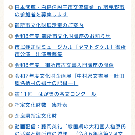
日本武尊・白鳥伝説三市交流事業 in 羽曳野市
の参加者を募集します
御所市文化財展示室のご案内
令和8年度 御所市文化財講座のお知らせ
市民参加型ミュージカル「ヤマトタケル」御所
市公演 出演者募集
令和8年度 御所市古文書入門講座の開催
令和7年度文化財企画展「中村家文書展―吐田
郷名柄村の郷士の記録―」
第11回 はがきの名文コンクール
指定文化財数 集計表
奈良県指定文化財
動画配信：藤岡英礼「戦国期の大和国人楢原氏
の活躍と御所市の城郭」（令和6年度第2回文