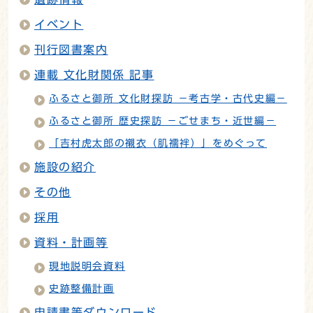
イベント
刊行図書案内
連載 文化財関係 記事
ふるさと御所 文化財探訪 －考古学・古代史編－
ふるさと御所 歴史探訪 －ごせまち・近世編－
「吉村虎太郎の襯衣（肌襦袢）」をめぐって
施設の紹介
その他
採用
資料・計画等
現地説明会資料
史跡整備計画
申請書等ダウンロード