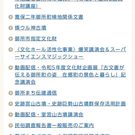
化財講座）
寛保二年御所町検地関係文書
條ウル神古墳
御所市指定文化財
〈文化ホール活性化事業〉爆笑講演会＆スーパ
ーサイエンスマジックショー
動画配信・令和5年度文化財企画展「古文書が
伝える御所町の姿 在郷町の景色と暮らし」記
念講演会
御所まち伝建通信
史跡宮山古墳・史跡巨勢山古墳群保存活用計画
動画配信・室宮山古墳講演会
民俗調査報告書一般販売のご案内