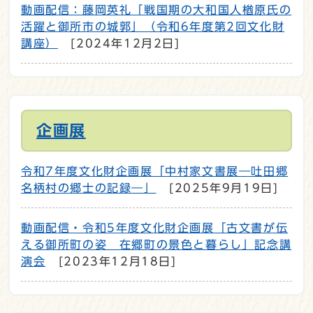
動画配信：藤岡英礼「戦国期の大和国人楢原氏の
活躍と御所市の城郭」（令和6年度第2回文化財
講座）
[2024年12月2日]
企画展
令和7年度文化財企画展「中村家文書展―吐田郷
名柄村の郷士の記録―」
[2025年9月19日]
動画配信・令和5年度文化財企画展「古文書が伝
える御所町の姿 在郷町の景色と暮らし」記念講
演会
[2023年12月18日]