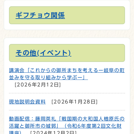
ギフチョウ関係
その他(イベント)
講演会「これからの御所まちを考えるー岐阜の町
並みを守る取り組みから学ぶー」
[2026年2月12日]
現地説明会資料
[2026年1月28日]
動画配信：藤岡英礼「戦国期の大和国人楢原氏の
活躍と御所市の城郭」（令和6年度第2回文化財
講座）
[2024年12月2日]