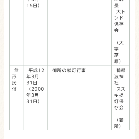
15日）
長
大ト
ンド
保存
会
（大
字
茅
原）
無
平成12
御所の献灯行事
鴨都
形
年3月
波神
民
31日
社
俗
（2000
スス
年3月
キ提
31日）
灯保
存会
（御
所）