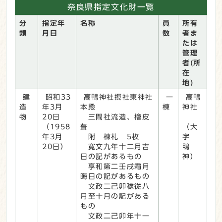
奈良県指定文化財一覧
分
指定年
名称
員
所有
類
月日
数
者ま
たは
管理
者(所
在
地)
建
昭和33
高鴨神社摂社東神社
一
高鴨
造
年3月
本殿
棟
神社
物
20日
三間社流造、檜皮
（1958
葺
（大
年3月
附 棟札 5枚
字
20日）
寛文九年十二月吉
鴨
日の記があるもの
神）
享和第二壬戌霜月
晦日の記があるもの
文政二己卯稔従八
月至十月の記がある
もの
文政二己卯年十一