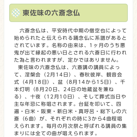
東佐味の六斎念仏
六斎念仏は、平安時代中期の僧空也によって
始められたと伝えられる踊念仏に系譜があると
されています。名称の由来は、1ヶ月のうち悪
鬼が出て縁起の悪い日とされる六斎日に行われ
た為と言われますが、定かではありません。
東佐味の六斎念仏は、六斎講の講員によっ
て、涅槃会（2月14日）、春秋彼岸、観音会
式（4月18日）、盆（8月14から15日）、千
本灯明（8月20日、24日の地蔵盆を兼ね
る）、十夜（12月10日）、そして葬式当日や
主な年忌に称唱されます。台鉦を叩いて、四
遍・白米・阪東・新白米・真呼呂・総下しの六
斎（6曲）が、それぞれの時に3から4曲程唱
えられます。毎月の月次祭と呼ばれる講員の集
まりには全ての曲が唱えられます。