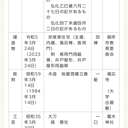
の
弘化乙巳歳六月二
十七日の記があるも
の
弘化四丁未歳四月
二日の記があるもの
建
令和5
赤塚家住宅（主屋、
四
御所
造
年3月
内蔵、風呂棟、客用
棟
市教
物
24日
門）
育委
（2023
附 客用門両脇
員会
年3月
塀、井戸屋形、井戸
24日）
屋形両脇塀
彫
昭和59
木造 地蔵菩薩立像
一
福応
刻
年3月
躯
寺
14日
（1984
（大
年3月
字
14日）
出屋
敷）
工
昭和35
大刀
一
葛木
芸
年3月
銘 景光
口
神社
30日