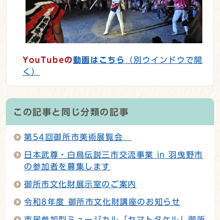
YouTubeの
動画はこちら
（別ウインドウで開
く）
この記事と同じ分類の記事
第54回御所市美術展覧会
日本武尊・白鳥伝説三市交流事業 in 羽曳野市
の参加者を募集します
御所市文化財展示室のご案内
令和8年度 御所市文化財講座のお知らせ
市民参加型ミュージカル「ヤマトタケル」御所