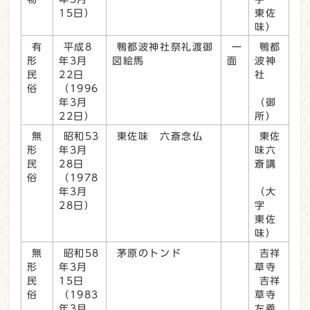
15日）
東佐
味）
有
平成8
鴨都波神社祭礼渡御
一
鴨都
形
年3月
図絵馬
面
波神
民
22日
社
俗
（1996
年3月
（御
22日）
所）
無
昭和53
東佐味 六斎念仏
東佐
形
年3月
味六
民
28日
斎講
俗
（1978
年3月
（大
28日）
字
東佐
味）
無
昭和58
茅原のトンド
吉祥
形
年3月
草寺
民
15日
吉祥
俗
（1983
草寺
年3月
左義