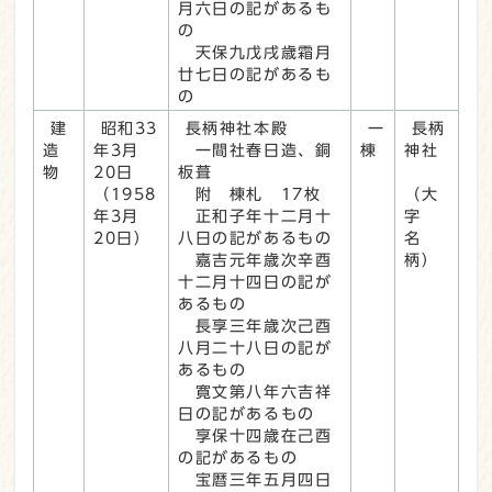
月六日の記があるも
の
天保九戊戌歳霜月
廿七日の記があるも
の
建
昭和33
長柄神社本殿
一
長柄
造
年3月
一間社春日造、銅
棟
神社
物
20日
板葺
（1958
附 棟札 17枚
（大
年3月
正和子年十二月十
字
20日）
八日の記があるもの
名
嘉吉元年歳次辛酉
柄）
十二月十四日の記が
あるもの
長享三年歳次己酉
八月二十八日の記が
あるもの
寛文第八年六吉祥
日の記があるもの
享保十四歳在己酉
の記があるもの
宝暦三年五月四日