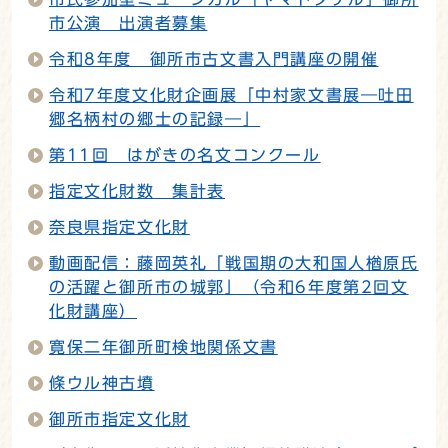
市公演 出演者募集
令和8年度 御所市古文書入門講座の開催
令和7年度文化財企画展「中村家文書展―吐田
郷名柄村の郷士の記録―」
第11回 はがきの名文コンクール
指定文化財数 集計表
奈良県指定文化財
動画配信：藤岡英礼「戦国期の大和国人楢原氏
の活躍と御所市の城郭」（令和6年度第2回文
化財講座）
寛保二年御所町検地関係文書
條ウル神古墳
御所市指定文化財