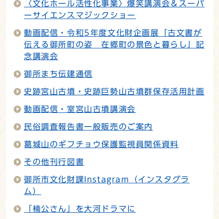
〈文化ホール活性化事業〉爆笑講演会＆スーパ
ーサイエンスマジックショー
動画配信・令和5年度文化財企画展「古文書が
伝える御所町の姿 在郷町の景色と暮らし」記
念講演会
御所まち伝建通信
史跡宮山古墳・史跡巨勢山古墳群保存活用計画
動画配信・室宮山古墳講演会
民俗調査報告書一般販売のご案内
葛城山のギフチョウ保護監視員関係資料
その他刊行図書
御所市文化財課Instagram（インスタグラ
ム）
「楠公さん」を大河ドラマに