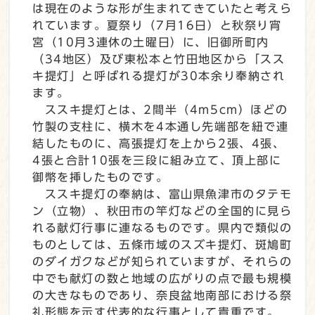
は現在のような形が生まれてきていたと考えら
れています。夏祭り（7月16日）と秋祭り宵
宮（10月3連休の土曜日）に、旧御所町内
（34地区）及び東松本と竹田地区から「スス
キ提灯」と呼ばれる提灯が30本余り奉納され
ます。
ススキ提灯とは、2間半（4m5cm）ほどの
竹製の支柱に、横木を4本通し先端部を紐で連
結したものに、高張提灯を上から2張、4張、
4張と合計10張を三段に組み立て、頂上部に
御幣を挿したものです。
ススキ提灯の奉納は、富山県魚津市のタテモ
ン（立物）、秋田市の竿灯などの全国的に見ら
れる献灯行事に連なるものです。県内で類似の
ものとしては、五條市域のスズキ提灯、斑鳩町
のダイガクなどが知られていますが、それらの
中でも献灯の数と地域の広がりの点で最も規模
の大きなものであり、奈良盆地南部における祭
礼形態を示す代表的な行事として貴重です。