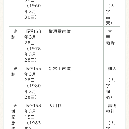
（1960
（大
年3月
字
30日）
高
天）
史
昭和53
権現堂古墳
大
跡
年3月
字
28日
樋野
（1978
年3月
28日）
史
昭和55
新宮山古墳
個人
跡
年3月
28日
（大
（1980
字
年3月
稲
28日）
宿）
天
昭和58
大川杉
高鴨
然
年3月
神社
記
15日
念
（1983
（大
物
年3月
字