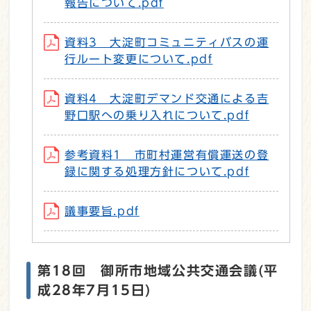
報告について.pdf
資料3 大淀町コミュニティバスの運
行ルート変更について.pdf
資料4 大淀町デマンド交通による吉
野口駅への乗り入れについて.pdf
参考資料1 市町村運営有償運送の登
録に関する処理方針について.pdf
議事要旨.pdf
第18回 御所市地域公共交通会議(平
成28年7月15日)