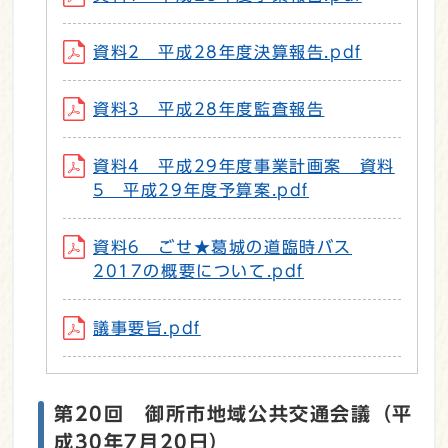
資料2 平成28年度決算報告.pdf
資料3 平成28年度監査報告
資料4 平成29年度事業計画案 資料
5 平成29年度予算案.pdf
資料6 ごせ★葛城の道臨時バス
2017の概要について.pdf
議事要旨.pdf
第20回 御所市地域公共交通会議（平
成30年7月20日）