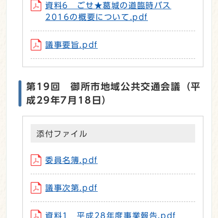
資料6 ごせ★葛城の道臨時バス
2016の概要について.pdf
議事要旨.pdf
第19回 御所市地域公共交通会議（平
成29年7月18日）
添付ファイル
委員名簿.pdf
議事次第.pdf
資料1 平成28年度事業報告.pdf