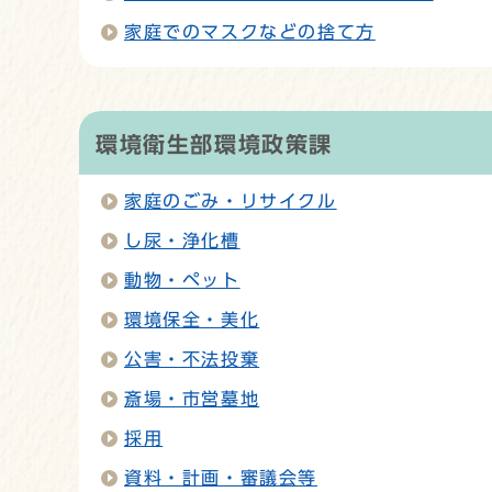
家庭でのマスクなどの捨て方
環境衛生部環境政策課
家庭のごみ・リサイクル
し尿・浄化槽
動物・ペット
環境保全・美化
公害・不法投棄
斎場・市営墓地
採用
資料・計画・審議会等