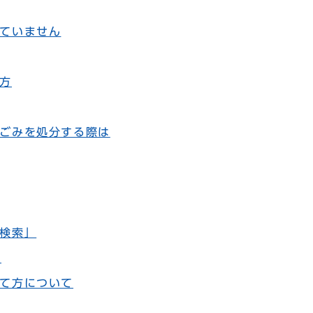
ていません
方
ごみを処分する際は
検索」
い
て方について