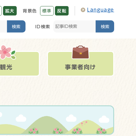
Language
拡大
背景色
標準
反転
検索
ID検索
検索
観光
事業者向け