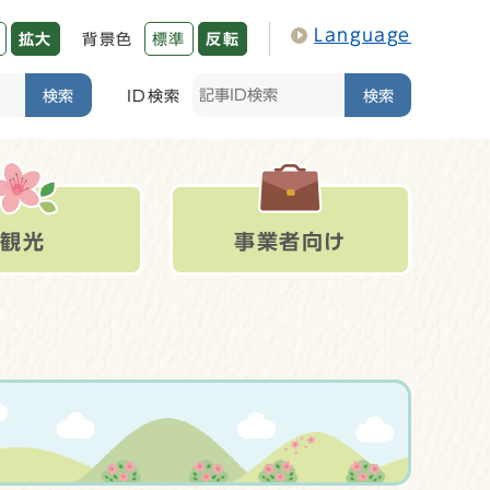
Language
拡大
背景色
標準
反転
検索
ID検索
検索
観光
事業者向け