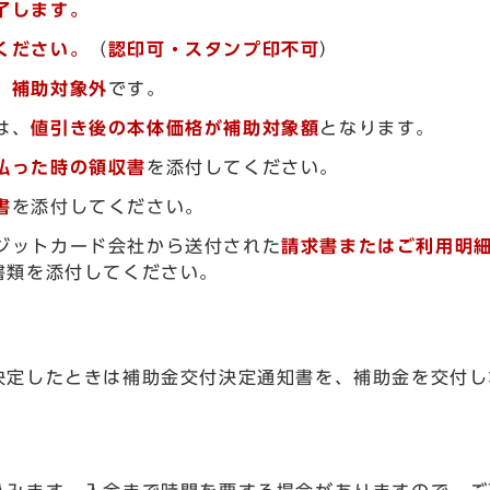
了します。
ください。
（
認印可・スタンプ印不可
）
、
補助対象外
です。
は、
値引き後の本体価格が補助対象額
となります。
払った時の領収書
を添付してください。
書
を添付してください。
ジットカード会社から送付された
請求書またはご利用明
書類を添付してください。
決定したときは補助金交付決定通知書を、補助金を交付し