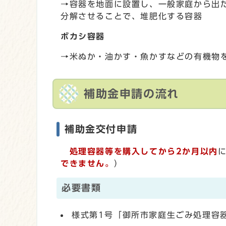
→容器を地面に設置し、一般家庭から出
分解させることで、堆肥化する容器
ボカシ容器
→米ぬか・油かす・魚かすなどの有機物
補助金申請の流れ
補助金交付申請
処理容器等を購入してから2か月以内
できません。
）
必要書類
様式第1号「御所市家庭生ごみ処理容