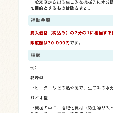
一般家庭から出る生ごみを機械的に水分
を目的とするものは除きます。
補助金額
購入価格（税込み）の2分の1に相当する
限度額は30,000円
です。
種類
例）
乾燥型
→ヒーターなどの熱や風で、生ごみの水
バイオ型
→
機械の中に、堆肥化資材（微生物が入