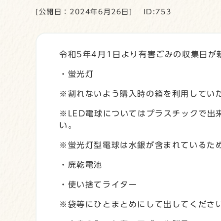
[公開日：2024年6月26日]
ID:753
令和5年4月1日より有害ごみの収集日
・蛍光灯
※割れないよう購入時の箱を利用してい
※LED電球についてはプラスチックで出
い。
※蛍光灯型電球は水銀が含まれているた
・廃乾電池
・使い捨てライター
※袋等にひとまとめにして出してくださ