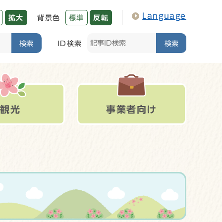
Language
拡大
背景色
標準
反転
検索
ID検索
検索
観光
事業者向け