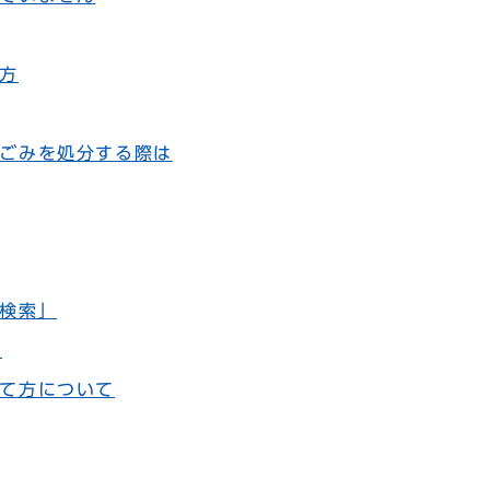
方
ごみを処分する際は
検索」
い
て方について