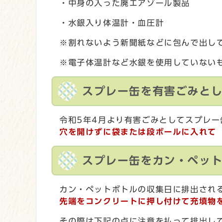
・中身の入った廃エアゾール製品
・水銀入り体温計・血圧計
※割れないよう新聞紙などに包んで出し
※電子体温計など水銀を使用していない
スプレー缶を有害ごみと
令和5年4月より有害ごみとしてスプレ
穴を開けずに
袋または段ボールに入れて
スプレー缶をカン・ペッ
カン・ペットボトルの収集日に排出され
先端をコンクリートに押し付けて充填物
その際は下記の点に注意を払って排出し