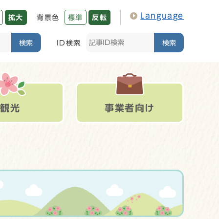
Language
拡大
背景色
標準
反転
検索
ID検索
検索
観光
事業者向け