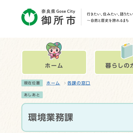
ホーム
暮らしの
ホーム
各課の窓口
現在位置
あしあと
環境業務課