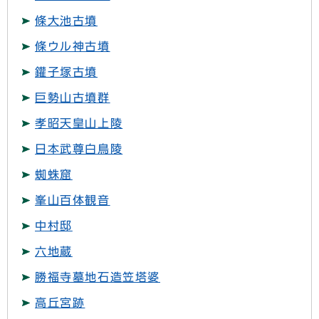
條大池古墳
條ウル神古墳
鑵子塚古墳
巨勢山古墳群
孝昭天皇山上陵
日本武尊白鳥陵
蜘蛛窟
峯山百体観音
中村邸
六地蔵
勝福寺墓地石造笠塔婆
高丘宮跡