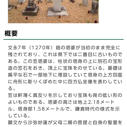
概要
文永7年（1270年）銘の塔婆が当初のまま完全に
残されており、これは県下では二番目に古いもので
ある。この笠塔婆は、柱状の塔身の上に別石の宝形
造の笠石をおき、頂上に宝珠をのせている。基礎は
扁平な石で一部地下に埋設していて塔身の上方四面
に舟形に彫りくぼめた中に四方仏坐像を表わしてい
る。
笠は軒薄く真反りを示しており宝珠も背の低い形の
よいものである。塔婆の高さは地上2.18メート
ル、塔身部1.58メートルで、鎌倉時代の様式を示
している。
願文から沙弥妙蓮が父母二親の菩提と自身の聖霊を