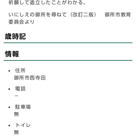
祈願して造立したことがわかる。
いにしえの御所を尋ねて（改訂二版） 御所市教育
委員会より
歳時記
情報
住所
御所市西寺田
電話
－
駐車場
無
トイレ
無