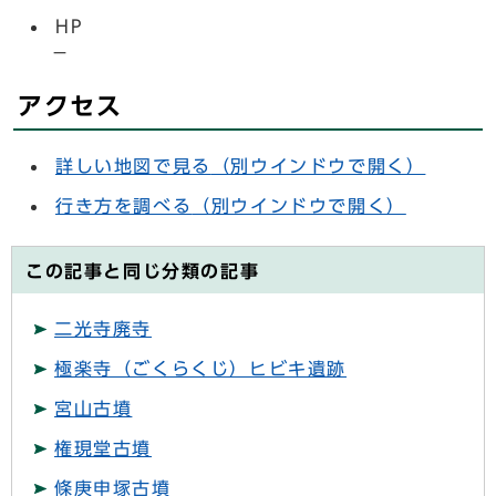
HP
－
アクセス
詳しい地図で見る
（別ウインドウで開く）
行き方を調べる
（別ウインドウで開く）
この記事と同じ分類の記事
二光寺廃寺
極楽寺（ごくらくじ）ヒビキ遺跡
宮山古墳
権現堂古墳
條庚申塚古墳