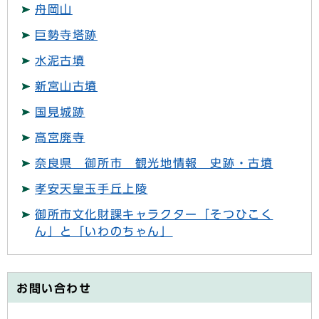
舟岡山
巨勢寺塔跡
水泥古墳
新宮山古墳
国見城跡
高宮廃寺
奈良県 御所市 観光地情報 史跡・古墳
孝安天皇玉手丘上陵
御所市文化財課キャラクター「そつひこく
ん」と「いわのちゃん」
お問い合わせ