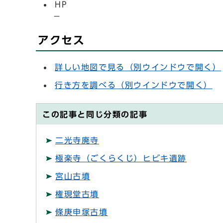
HP
－
アクセス
詳しい地図で見る
（別ウインドウで開く）
行き方を調べる
（別ウインドウで開く）
この記事と同じ分類の記事
二光寺廃寺
極楽寺（ごくらくじ）ヒビキ遺跡
宮山古墳
権現堂古墳
條庚申塚古墳