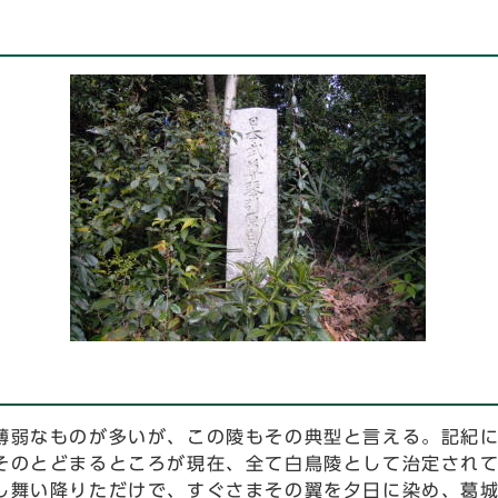
薄弱なものが多いが、この陵もその典型と言える。記紀
そのとどまるところが現在、全て白鳥陵として治定され
し舞い降りただけで、すぐさまその翼を夕日に染め、葛