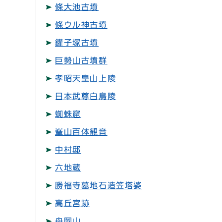
條大池古墳
條ウル神古墳
鑵子塚古墳
巨勢山古墳群
孝昭天皇山上陵
日本武尊白鳥陵
蜘蛛窟
峯山百体観音
中村邸
六地蔵
勝福寺墓地石造笠塔婆
高丘宮跡
舟岡山