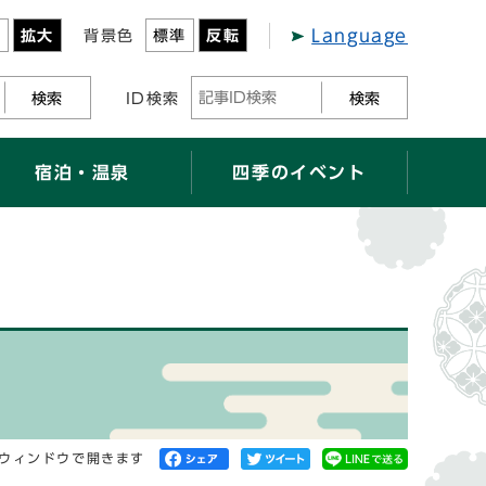
Language
準
拡大
背景色
標準
反転
検索
ID検索
検索
宿泊・温泉
四季のイベント
ウィンドウで開きます