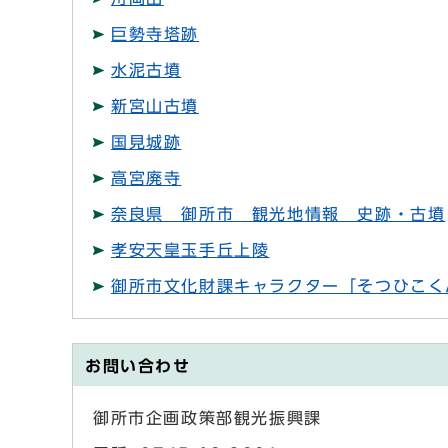
巨勢寺塔跡
水泥古墳
新宮山古墳
国見城跡
高宮廃寺
奈良県 御所市 観光地情報 史跡・古墳
孝安天皇玉手丘上陵
御所市文化財課キャラクター「そつひこく
お問い合わせ
御所市企画政策部観光振興課