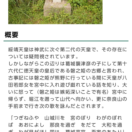
概要
綏靖天皇は神武に次ぐ第二代の天皇で、その存在に
ついては疑問視されています。
しかしながらこの辺りは葛城襲津彦の子にして第十
六代仁徳天皇の皇后である磐之姫の古郷と言われ、
古事記には磐之姫が熊野に行っている間に天皇が八
田若郎女を宮中に入れ遊び戯れている話を知り、大
いに怒って（磐之姫は嫉妬深いことで有名）宮中に
帰らず、堀江を遡って山代へ向かい、更に奈良山の
手前まで行き次の歌を詠んだとされます。
「つぎねふや 山城川を 宮のぼり わがのぼれ
ば あおによし 那良を過ぎ をだて 大和を過