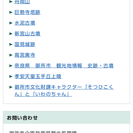
舟岡山
巨勢寺塔跡
水泥古墳
新宮山古墳
国見城跡
高宮廃寺
奈良県 御所市 観光地情報 史跡・古墳
孝安天皇玉手丘上陵
御所市文化財課キャラクター「そつひこく
ん」と「いわのちゃん」
お問い合わせ