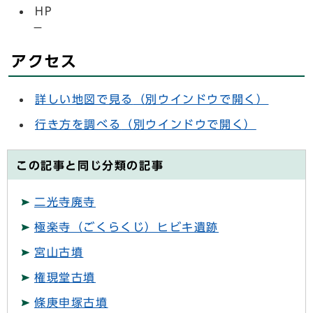
HP
－
アクセス
詳しい地図で見る
（別ウインドウで開く）
行き方を調べる
（別ウインドウで開く）
この記事と同じ分類の記事
二光寺廃寺
極楽寺（ごくらくじ）ヒビキ遺跡
宮山古墳
権現堂古墳
條庚申塚古墳