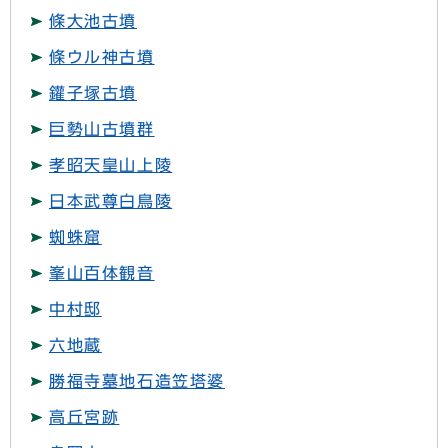
條大池古墳
條ウル神古墳
鑵子塚古墳
巨勢山古墳群
孝昭天皇山上陵
日本武尊白鳥陵
蜘蛛窟
峯山百体観音
中村邸
六地蔵
勝福寺墓地石造笠塔婆
高丘宮跡