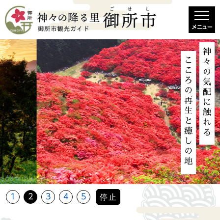
メニュー
1
2
3
4
5
停止