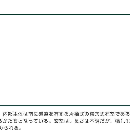
、内部主体は南に羨道を有する片袖式の横穴式石室であ
かたちとなっている。玄室は、長さは不明だが、幅1.12
とみられる。