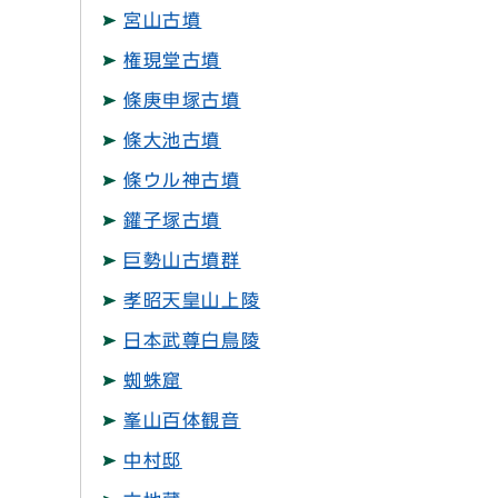
宮山古墳
権現堂古墳
條庚申塚古墳
條大池古墳
條ウル神古墳
鑵子塚古墳
巨勢山古墳群
孝昭天皇山上陵
日本武尊白鳥陵
蜘蛛窟
峯山百体観音
中村邸