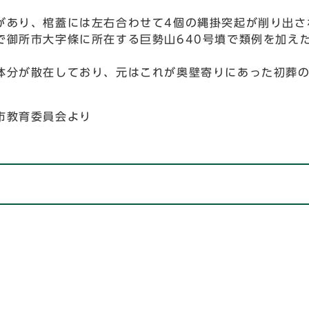
があり、棺蓋には左右合わせて4個の縄掛突起が削り出さ
で御所市大字條に所在する巨勢山640号墳で類例を加え
体分が散在しており、元はこれが奥壁寄りにあった初葬
市教育委員会より