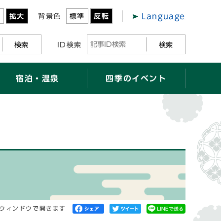
Language
準
拡大
背景色
標準
反転
検索
ID検索
検索
宿泊・温泉
四季のイベント
ウィンドウで開きます