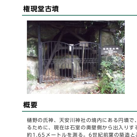
権現堂古墳
概要
樋野の氏神、天安川神社の境内にある円墳で
るために、現在は石室の奥壁側から出入りする
約1.65メートルを測る。6世紀前葉の築造