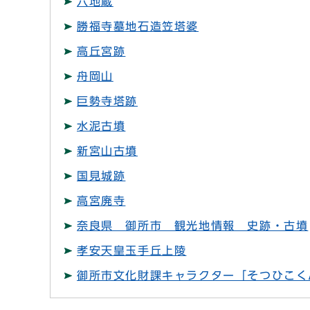
六地蔵
勝福寺墓地石造笠塔婆
高丘宮跡
舟岡山
巨勢寺塔跡
水泥古墳
新宮山古墳
国見城跡
高宮廃寺
奈良県 御所市 観光地情報 史跡・古墳
孝安天皇玉手丘上陵
御所市文化財課キャラクター「そつひこく