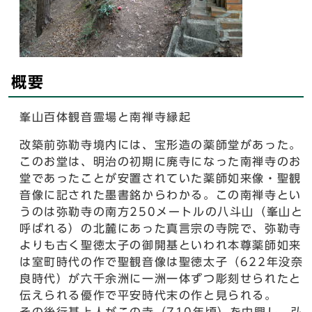
概要
峯山百体観音霊場と南禅寺縁起
改築前弥勒寺境内には、宝形造の薬師堂があった。
このお堂は、明治の初期に廃寺になった南禅寺のお
堂であったことが安置されていた薬師如来像・聖観
音像に記された墨書銘からわかる。この南禅寺とい
うのは弥勒寺の南方250メートルの八斗山（峯山と
呼ばれる）の北麓にあった真言宗の寺院で、弥勒寺
よりも古く聖徳太子の御開基といわれ本尊薬師如来
は室町時代の作で聖観音像は聖徳太子（622年没奈
良時代）が六千余洲に一洲一体ずつ彫刻せられたと
伝えられる優作で平安時代末の作と見られる。