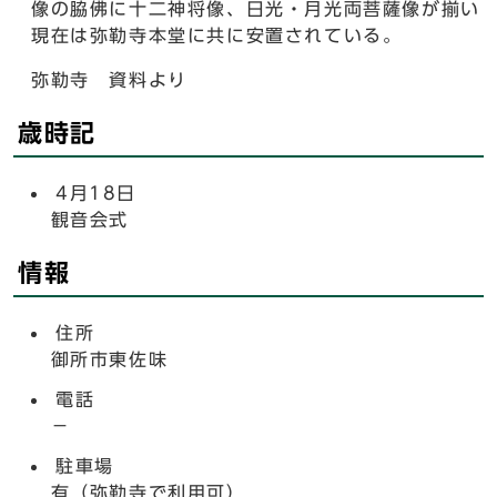
像の脇佛に十二神将像、日光・月光両菩薩像が揃い
現在は弥勒寺本堂に共に安置されている。
弥勒寺 資料より
歳時記
4月18日
観音会式
情報
住所
御所市東佐味
電話
－
駐車場
有（弥勒寺で利用可）