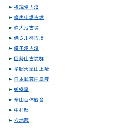
権現堂古墳
條庚申塚古墳
條大池古墳
條ウル神古墳
鑵子塚古墳
巨勢山古墳群
孝昭天皇山上陵
日本武尊白鳥陵
蜘蛛窟
峯山百体観音
中村邸
六地蔵