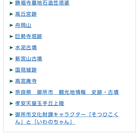
勝福寺墓地石造笠塔婆
高丘宮跡
舟岡山
巨勢寺塔跡
水泥古墳
新宮山古墳
国見城跡
高宮廃寺
奈良県 御所市 観光地情報 史跡・古墳
孝安天皇玉手丘上陵
御所市文化財課キャラクター「そつひこく
ん」と「いわのちゃん」