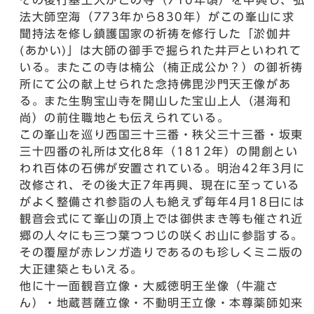
その後行基上人がこの寺（710年頃）を中興し、弘
法大師空海（773年から830年）がこの峯山に求
聞持法を修し鎮護国家の祈祷を修行した「淤伽井
(あかい)」は大師の御手で掘られた井戸といわれて
いる。またこの寺は楠公（楠正成公か？）の御祈祷
所にて公の献上せられた念持佛毘沙門天王像があ
る。また生駒宝山寺を開山した宝山上人（湛海和
尚）の前住職地とも伝えられている。
この峯山を巡り西国三十三番・秩父三十三番・坂東
三十四番の礼所は文化8年（1812年）の開創とい
われ百体の石佛が安置されている。明治42年3月に
改修され、その後大正7年再興、現在に至っている
がよく整備され参詣の人も絶えず毎年4月18日には
観音会式にて峯山の頂上では御供まき等も催され近
郷の人々にも三つ葉つつじの咲くお山に参詣する。
その覆屋が赤レンガ造りであるのも珍しくミニ版の
大正建築ともいえる。
他に十一面観音立像・大威徳明王坐像（牛瀧さ
ん）・地蔵菩薩立像・不動明王立像・本尊薬師如来