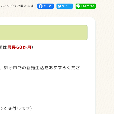
ウィンドウで開きます
間は
最長60か月
）
、御所市での新婚生活をおすすめくださ
じて交付します）