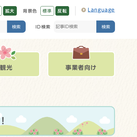
Language
拡大
背景色
標準
反転
検索
ID検索
検索
観光
事業者向け
！