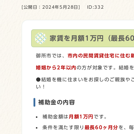
[公開日：2024年5月28日]
ID:332
家賃を月額1万円（最長6
御所市では、
市内の民間賃貸住宅に住む
婚姻から2年以内
の方が対象です。結婚
●結婚を機に住まいをお探しのご親族や
い！
補助金の内容
補助金額は
月額1万円
です。
条件を満たす限り
最長60ヶ月分
を、毎