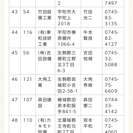
2
7497
43
54
竹田設
宇陀市大
竹田
0745-
備工業
宇陀上
光二
83-
2018
3135
44
116
(有)東
宇陀市榛
牛本
0745-
和技研
原額井
賢良
82-
工業
1066-4
4127
45
56
(株)吉
生駒郡三
吉田
0745-
田設備
郷町立野
悦規
32-
北3丁目
5088
6-3
46
121
大角工
生駒郡斑
大角
0745-
業
鳩町小吉
秀樹
75-
田2-38-1
6609
47
107
森田建
磯城郡田
森田
0744-
設
原本町阪
憲二
33-
手841-5
4142
48
110
(有)カ
北葛城郡
垣本
0745-
キモト
王寺町元
平和
72-
設備
町2丁目
4060