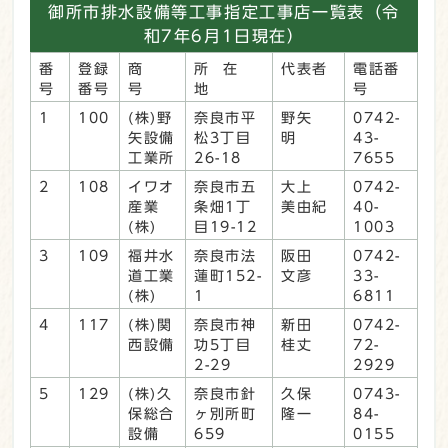
御所市排水設備等工事指定工事店一覧表（令
和7年6月1日現在）
番
登録
商
所 在
代表者
電話番
号
番号
号
地
号
1
100
(株)野
奈良市平
野矢
0742-
矢設備
松3丁目
明
43-
工業所
26-18
7655
2
108
イワオ
奈良市五
大上
0742-
産業
条畑1丁
美由紀
40-
(株)
目19-12
1003
3
109
福井水
奈良市法
阪田
0742-
道工業
蓮町152-
文彦
33-
(株)
1
6811
4
117
(株)関
奈良市神
新田
0742-
西設備
功5丁目
桂丈
72-
2-29
2929
5
129
(株)久
奈良市針
久保
0743-
保総合
ヶ別所町
隆一
84-
設備
659
0155