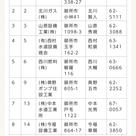
338-27
2
2
北川ガス
御所市
北川
62-
(株)
小林41
賢人
5111
3
3
山原設備
御所市
山原
62-
工業(株)
1098-3
秀規
3088
4
5
(有)西村
御所市
西村
63-
水道設備
玉手
和展
1341
商会
162-2
5
6
西川燃料
御所市
西川
63-
(株)
櫛羅
大輔
0666
116
6
9
(株)奥野
御所市
奥野
62-
ポンプ住
805-1
五市
2252
設工業
7
13
(株)中本
御所市
中本
67-
水道工業
戸毛
光男
0057
所
1122
8
14
(株)今福
御所市
今福
62-
設備工業
864-17
章親
3850