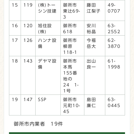
15
119
(株)トー
御所市
藤田
49-
シン技建
東辻69-
江梨子
0707
3
16
120
旭住設
御所市
安川
63-
(株)
618
裕晶
2552
17
126
ハンナ設
御所市
今福
62-
備
柳原
岳大
3870
118-1
18
143
デヤマ設
御所市
出山
61-
備
本馬
良一
1998
155番
地の
24 1-
1号
19
147
SSP
御所市
島田
63-
元町10-
廉仁
0445
45
御所市内業者 19件