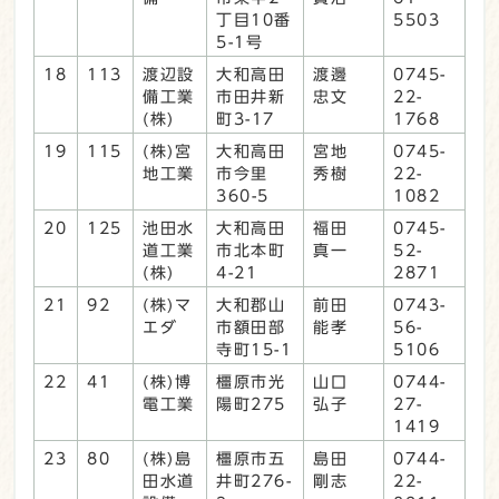
丁目10番
5503
5-1号
18
113
渡辺設
大和高田
渡邊
0745-
備工業
市田井新
忠文
22-
(株)
町3-17
1768
19
115
(株)宮
大和高田
宮地
0745-
地工業
市今里
秀樹
22-
360-5
1082
20
125
池田水
大和高田
福田
0745-
道工業
市北本町
真一
52-
(株)
4-21
2871
21
92
(株)マ
大和郡山
前田
0743-
エダ
市額田部
能孝
56-
寺町15-1
5106
22
41
(株)博
橿原市光
山口
0744-
電工業
陽町275
弘子
27-
1419
23
80
(株)島
橿原市五
島田
0744-
田水道
井町276-
剛志
22-