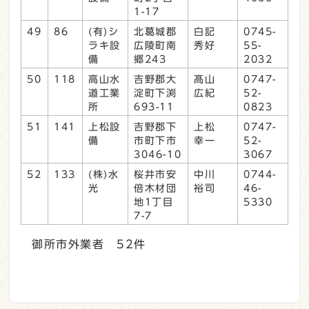
1-17
49
86
(有)シ
北葛城郡
白記
0745-
ラキ設
広陵町南
秀好
55-
備
郷243
2032
50
118
高山水
吉野郡大
髙山
0747-
道工業
淀町下渕
広紀
52-
所
693-11
0823
51
141
上松設
吉野郡下
上松
0747-
備
市町下市
幸一
52-
3046-10
3067
52
133
(株)水
桜井市安
中川
0744-
光
倍木材団
裕司
46-
地1丁目
5330
7-7
御所市外業者 52件