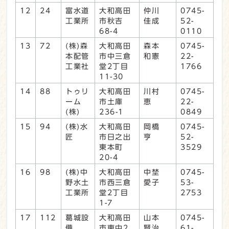
12
24
富水道
大和高田
仲川
0745-
工業所
市秋吉
佳成
52-
68-4
0110
13
72
(株)森
大和高田
森本
0745-
本配管
市中三倉
和憲
22-
工業社
堂2丁目
1766
11-30
14
88
トゥリ
大和高田
川村
0745-
ーム
市土庫
恵
22-
(株)
236-1
0849
15
94
(株)水
大和高田
岡橋
0745-
匠
市日之出
亨
52-
東本町
3529
20-4
16
98
(株)中
大和高田
中埜
0745-
野水土
市西三倉
愛子
53-
工業所
堂2丁目
2753
1-7
17
112
葛城設
大和高田
山本
0745-
備
市東中2
賢治
61-