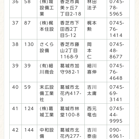
36
58
(株)城
香芝市真
林田
0745-
設備工
美ヶ丘7
法子
78-
業
丁目2-18
5965
37
87
(株)梶
香芝市下
梶本
0745-
本住設
田西2丁
勲
76-
目5-12
1414
38
130
さくら
香芝市藤
岡
0745-
設備
山2丁目
本
48-
1168-9
仁
8677
39
39
(有)細
葛城市加
細川
0745-
川商会
守982-1
喜伸
76-
4648
40
59
末広設
葛城市北
吉川
0745-
備工業
花内417-
太庸
69-
社
3
3141
41
124
(株)葛
葛城市林
西元
0745-
城工業
堂100-8
竜也
44-
9995
42
144
中和設
葛城市北
吉川
090-
備
花内277-
泰由
6961-