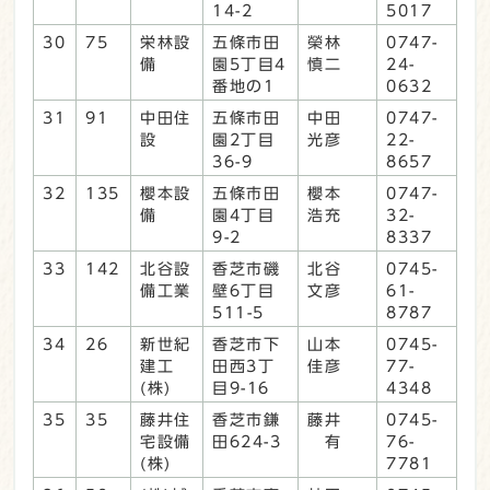
14-2
5017
30
75
栄林設
五條市田
榮林
0747-
備
園5丁目4
慎二
24-
番地の1
0632
31
91
中田住
五條市田
中田
0747-
設
園2丁目
光彦
22-
36-9
8657
32
135
櫻本設
五條市田
櫻本
0747-
備
園4丁目
浩充
32-
9-2
8337
33
142
北谷設
香芝市磯
北谷
0745-
備工業
壁6丁目
文彦
61-
511-5
8787
34
26
新世紀
香芝市下
山本
0745-
建工
田西3丁
佳彦
77-
(株)
目9-16
4348
35
35
藤井住
香芝市鎌
藤井
0745-
宅設備
田624-3
有
76-
(株)
7781