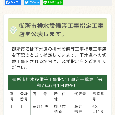
御所市排水設備等工事指定工事
店を公表します。
御所市では下水道の排水設備等工事指定工事店
を下記のとおり指定しています。下水道への切
替工事をされる場合は、必ず指定店をご利用く
ださい。
御所市排水設備等工事指定工事店一覧表（令
和7年6月1日現在）
番
登録
商 号
所 在
代表者
電話番
号
番号
地
号
1
1
藤井住設
御所市
藤井
63-
柏原
宗亮
2113