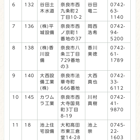
6
132
谷田土
奈良市西
谷田
0742-
木水道
九条町2
竜二
63-
丁目10-2
1140
7
136
(株)平
奈良市西
岡西
0742-
城設備
ノ京町1
浩希
94-
番地の37
5200
8
138
(株)香
奈良市八
香川
0742-
川設
条三丁目
美徳
61-
備
729番地
1789
の3
9
140
大西設
奈良市法
大西
0742-
備工業
華寺町
真也
33-
(株)
666番地
6112
10
145
カワム
奈良市西
川村
0742-
ラ工業
大寺国見
真樹
41-
町3丁目
9870
8-19
11
18
池上住
大和高田
池上
0745-
宅設備
市東三倉
崇
22-
堂14-28
1603