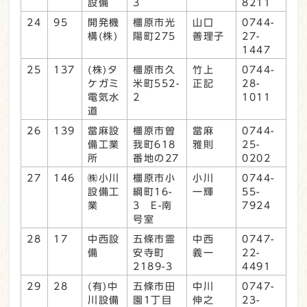
設備
3
8211
24
95
開発機
橿原市光
山口
0744-
構(株)
陽町275
善理子
27-
1447
25
137
(株)タ
橿原市久
竹上
0744-
ケガミ
米町552-
正記
28-
電気水
2
1011
道
26
139
當麻設
橿原市曽
當麻
0744-
備工業
我町618
雅則
25-
所
番地の27
0202
27
146
㈱小川
橿原市小
小川
0744-
設備工
綱町16-
一輝
55-
業
3 E-南
7924
号室
28
17
中西設
五條市霊
中西
0747-
備
安寺町
義一
22-
2189-3
4491
29
28
(有)中
五條市田
中川
0747-
川設備
園1丁目
伸之
23-