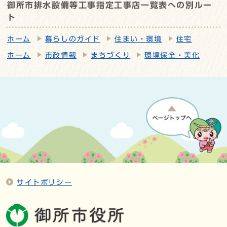
御所市排水設備等工事指定工事店一覧表への別ルー
ト
ホーム
暮らしのガイド
住まい・環境
住宅
ホーム
市政情報
まちづくり
環境保全・美化
サイトポリシー