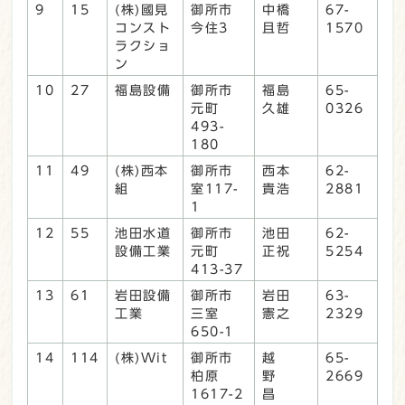
9
15
(株)國見
御所市
中橋
67-
コンスト
今住3
且哲
1570
ラクショ
ン
10
27
福島設備
御所市
福島
65-
元町
久雄
0326
493-
180
11
49
(株)西本
御所市
西本
62-
組
室117-
貴浩
2881
1
12
55
池田水道
御所市
池田
62-
設備工業
元町
正祝
5254
413-37
13
61
岩田設備
御所市
岩田
63-
工業
三室
憲之
2329
650-1
14
114
(株)Wit
御所市
越
65-
柏原
野
2669
1617-2
昌