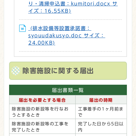
り・清掃申込書：kumitori.docx サ
イズ：16.55KB)
(排水設備等設置承諾書：
syouudakusyo.doc サイズ：
24.00KB)
除害施設に関する届出
届出書類一覧
届出を必要とする場合
届出の時期
除害施設の新設等を行なお
工事着手の1ヶ月前ま
うとするとき
で
除害施設の新設等の工事を
完了した日から5日以
完了したとき
内