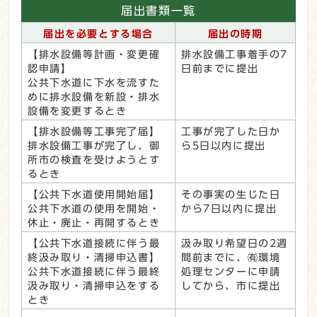
届出書類一覧
届出を必要とする場合
届出の時期
【排水設備等計画・変更確
排水設備工事着手の7
認申請】
日前までに提出
公共下水道に下水を流すた
めに排水設備を新設・排水
設備を変更するとき
【排水設備等工事完了届】
工事が完了した日か
排水設備工事が完了し、御
ら5日以内に提出
所市の検査を受けようとす
るとき
【公共下水道使用開始届】
その事実の生じた日
公共下水道の使用を開始・
から7日以内に提出
休止・廃止・再開するとき
【公共下水道接続に伴う最
汲み取り希望日の2週
終汲み取り・清掃申込書】
間前までに、㈲環境
公共下水道接続に伴う最終
処理センターに申請
汲み取り・清掃申込をする
してから、市に提出
とき