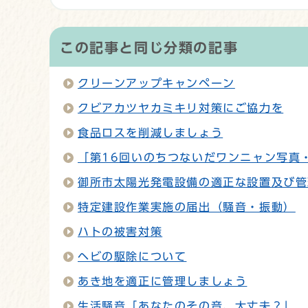
この記事と同じ分類の記事
クリーンアップキャンペーン
クビアカツヤカミキリ対策にご協力を
食品ロスを削減しましょう
「第16回いのちつないだワンニャン写真
御所市太陽光発電設備の適正な設置及び管
特定建設作業実施の届出（騒音・振動）
ハトの被害対策
ヘビの駆除について
あき地を適正に管理しましょう
生活騒音「あなたのその音、大丈夫？」