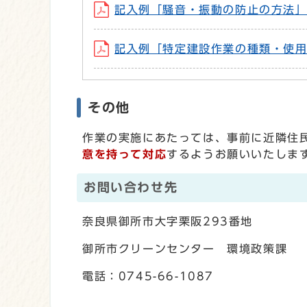
記入例「騒音・振動の防止の方法」 (P
記入例「特定建設作業の種類・使用する
その他
作業の実施にあたっては、事前に近隣住
意を持って対応
するようお願いいたしま
お問い合わせ先
奈良県御所市大字栗阪293番地
御所市クリーンセンター 環境政策課
電話：0745-66-1087