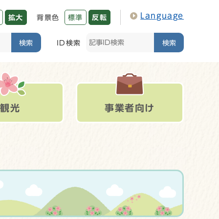
Language
拡大
背景色
標準
反転
検索
ID検索
検索
観光
事業者向け