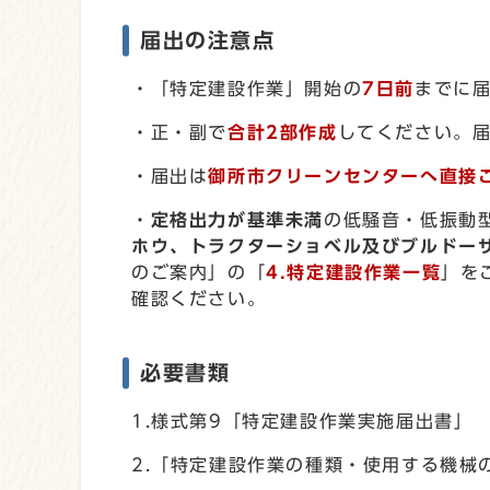
届出の注意点
・「特定建設作業」開始の
7日前
までに
・正・副で
合計2部
作成
してください。
・届出は
御所市クリーンセンターへ直接
・
定格出力が基準未満
の低騒音・低振動
ホウ、トラクターショベル及びブルドー
のご案内」の「
4.特定建設作業一覧
」を
確認ください。
必要書類
1.様式第9「特定建設作業実施届出書」
2.「特定建設作業の種類・使用する機械