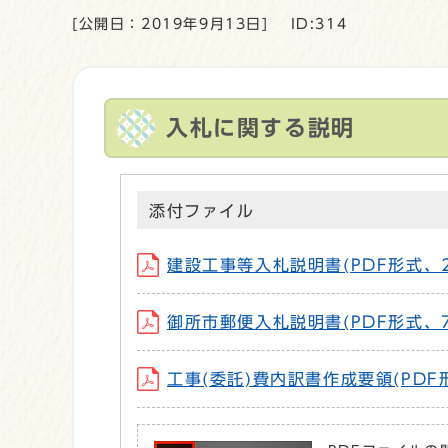
[公開日：2019年9月13日]
ID:314
入札に関する説明
添付ファイル
建設工事等入札説明書(PDF形式、26
御所市郵便入札説明書(PDF形式、72
工事(委託)費内訳書作成要領(PDF形