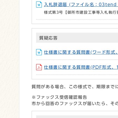
入札辞退届 (ファイル名：03tend_j
様式第3号【御所市建設工事等入札執行
質疑応答
仕様書に関する質問書(ワード形式、3
仕様書に関する質問書(PDF形式、10
質問がある場合、この様式で、期限まで
※ファックス受信確認報告
市から回答のファックスが届いたら、そ