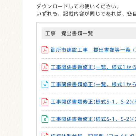
ダウンロードしてお使いください。
いずれも、記載内容が同じであれば、各
工事 提出書類一覧
御所市建設工事 提出書類等一覧 (ファイ
工事関係書類修正(一覧、様式1から17
工事関係書類修正(一覧、様式1から17
工事関係書類修正(様式S-1、S-2)(P
工事関係書類修正(様式S-1、S-2)(