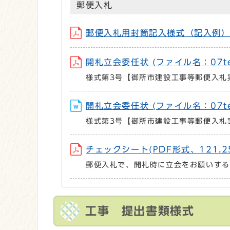
郵便入札
郵便入札用封筒記入様式（記入例） (ファ
開札立会委任状 (ファイル名：07tend
様式第3号【御所市建設工事等郵便入札
開札立会委任状 (ファイル名：07tend
様式第3号【御所市建設工事等郵便入札
チェックシート(PDF形式、121.25
郵便入札で、開札時に立会をお願いする
工事 提出書類様式