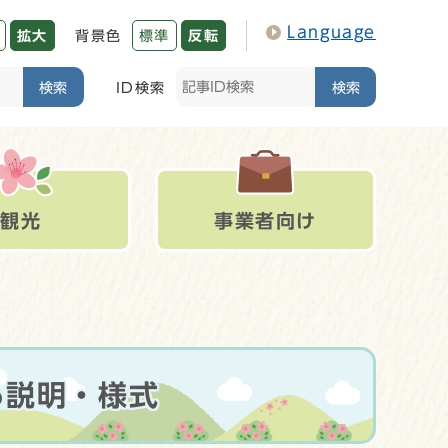
Language
拡大
背景色
標準
反転
検索
ID検索
検索
観光
事業者向け
る説明・様式