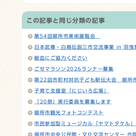
この記事と同じ分類の記事
第54回御所市美術展覧会
日本武尊・白鳥伝説三市交流事業 in 羽
献血にご協力ください
ごせマラソン2026ランナー募集
第22回市町村対抗子ども駅伝大会 御所
子育て支援室「にじいろ広場」
「20祭」実行委員を募集します
御所市観光フォトコンテスト
市民参加型ミュージカル「ヤマトタケル」
御所市中央公民館・文化交流センター 合