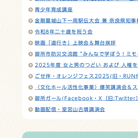
青少年育成講座
金剛葛城山下一周駅伝大会 兼 奈良県知
令和8年二十歳を祝う会
映画「道行き」上映会＆舞台挨拶
御所市防災交流館 ”みんなで学ぼう！ミモ
2025年度 女と男のつどい および 人権
ごせ伴・オレンジフェス2025(旧・RUN
〈文化ホール活性化事業〉爆笑講演会＆ス
御所ガール(Facebook・X〔旧:Twit
動画配信・室宮山古墳講演会