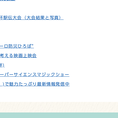
事杯駅伝大会（大会結果と写真）
ーロ防災ひろば”
を考える映画上映会
伴)
ーパーサイエンスマジックショー
ter〕)で魅力たっぷり最新情報発信中