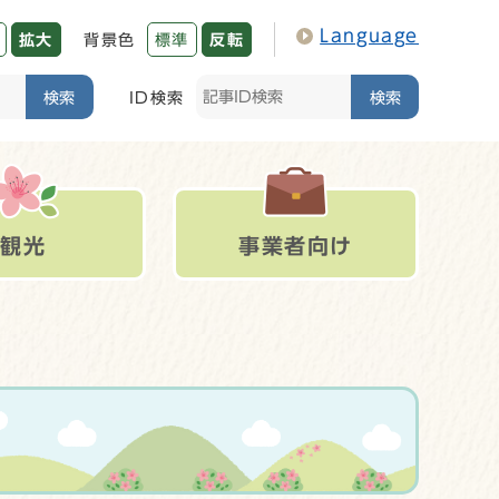
Language
拡大
背景色
標準
反転
検索
ID検索
検索
観光
事業者向け