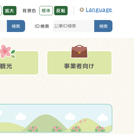
Language
拡大
背景色
標準
反転
検索
ID検索
検索
観光
事業者向け