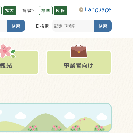
Language
拡大
背景色
標準
反転
検索
ID検索
検索
観光
事業者向け