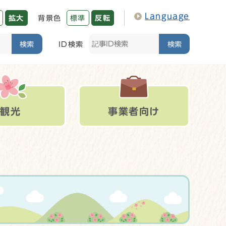
Language
拡大
背景色
標準
反転
検索
ID検索
検索
観光
事業者向け