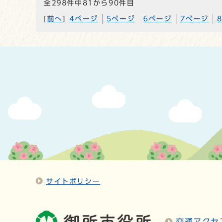
全298件中81から90件目
[
前へ
]
4ページ
5ページ
6ページ
7ページ
サイトポリシー
交通アクセ