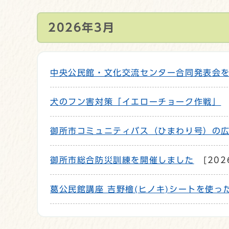
2026年3月
中央公民館・文化交流センター合同発表会
犬のフン害対策「イエローチョーク作戦」
御所市コミュニティバス（ひまわり号）の
御所市総合防災訓練を開催しました
[202
葛公民館講座 吉野檜(ヒノキ)シートを使