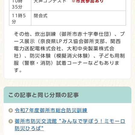
10時
大声コンテスト
※市民参加あり
35分
11時5
閉会式
分
その他、炊出訓練（御所市赤十字奉仕団）、ブ
ース展示（奈良県LPガス協会御所支部、関西
電力送配電株式会社、大和中央製薬株式会
社）、防災体験（模擬消火体験）、子ども用制
服（警察・消防）試着コーナーなどもありま
す。
この記事と同じ分類の記事
令和7年度御所市総合防災訓練
御所市防災交流館 ”みんなで学ぼう！ミモーロ
防災ひろば”