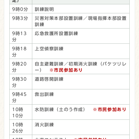
定）
9時0分
訓練説明
9時3分
災害対策本部設置訓練／現場指揮本部設置
訓練
9時13
応急救護所設置訓練
分
9時18
上空偵察訓練
分
9時20
自主避難訓練／初期消火訓練（バケツリレ
分
ー）
※市民参加あり
9時30
道路啓開訓練
分
9時45
救出訓練
分
10時
水防訓練（土のう作成）
※市民参加あり
10分
10時
消火訓練
26分