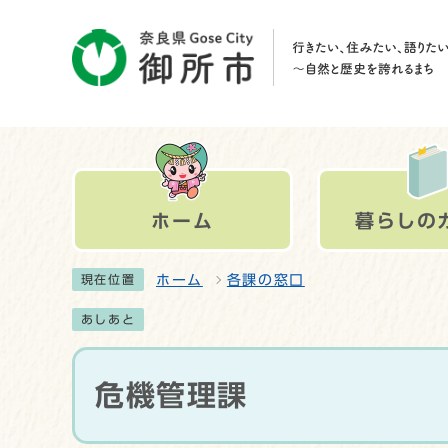
ホーム
暮らしの
ホーム
各課の窓口
現在位置
あしあと
危機管理課