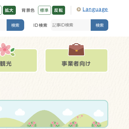
Language
拡大
背景色
標準
反転
検索
ID検索
検索
観光
事業者向け