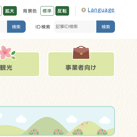
Language
拡大
背景色
標準
反転
検索
ID検索
検索
観光
事業者向け