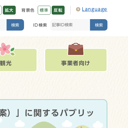
Language
拡大
背景色
標準
反転
検索
ID検索
検索
観光
事業者向け
案）」に関するパブリッ