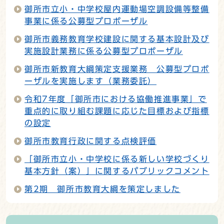
御所市立小・中学校屋内運動場空調設備等整備
事業に係る公募型プロポーザル
御所市義務教育学校建設に関する基本設計及び
実施設計業務に係る公募型プロポーザル
御所市新教育大綱策定支援業務 公募型プロポ
ーザルを実施します（業務委託）
令和7年度「御所市における協働推進事業」で
重点的に取り組む課題に応じた目標および指標
の設定
御所市教育行政に関する点検評価
「御所市立小・中学校に係る新しい学校づくり
基本方針（案）」に関するパブリックコメント
第2期 御所市教育大綱を策定しました