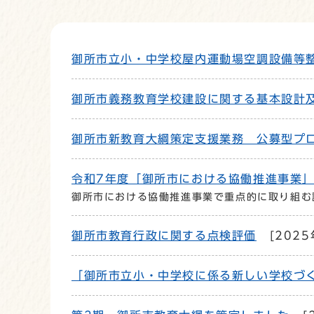
御所市立小・中学校屋内運動場空調設備等
御所市義務教育学校建設に関する基本設計
御所市新教育大綱策定支援業務 公募型プ
令和7年度「御所市における協働推進事業
御所市における協働推進事業で重点的に取り組む
御所市教育行政に関する点検評価
[2025
「御所市立小・中学校に係る新しい学校づ