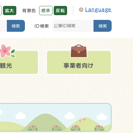
Language
拡大
背景色
標準
反転
検索
ID検索
検索
観光
事業者向け