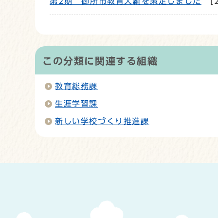
第2期 御所市教育大綱を策定しました
[
この分類に関連する組織
教育総務課
生涯学習課
新しい学校づくり推進課