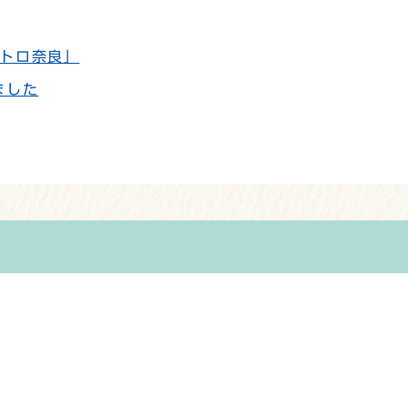
トロ奈良」
ました