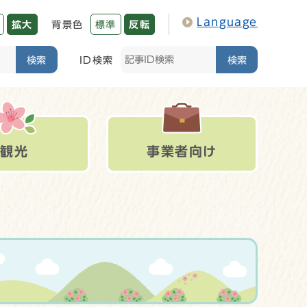
Language
拡大
背景色
標準
反転
検索
ID検索
検索
観光
事業者向け