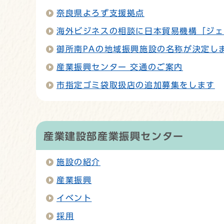
奈良県よろず支援拠点
海外ビジネスの相談に日本貿易機構「ジェ
御所南PAの地域振興施設の名称が決定し
産業振興センター 交通のご案内
市指定ゴミ袋取扱店の追加募集をします
産業建設部産業振興センター
施設の紹介
産業振興
イベント
採用