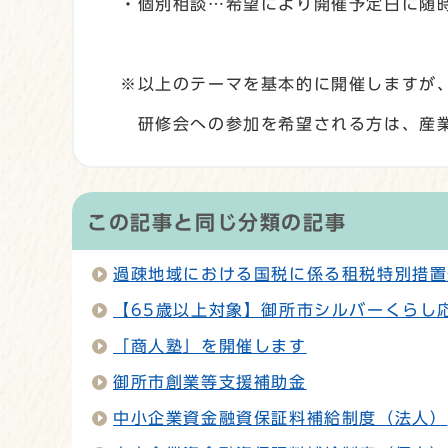
・個別相談…希望により開催予定日に随
※以上のテーマを基本的に開催しますが
研修会への参加を希望される方は、産業
この記事と同じ分類の記事
過疎地域における国税に係る租税特別措置
【65歳以上対象】御所市シルバーくらし
「商人塾」を開催します
御所市創業等支援補助金
中小企業資金融資保証料補給制度（法人）