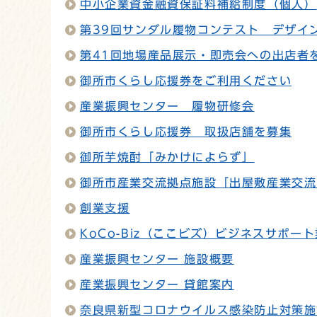
中小企業資金融資保証料補給制度（個人）
第39回サンダル履物コンテスト デザイ
第41回地場産品展示・即売会への出店者
御所市くらし応援券をご利用ください
産業振興センター 履物研修会
御所市くらし応援券 取扱店舗を募集
御所芋焼酎「みかけによらず」
御所市産業交流拠点施設「出屋敷産業交流
創業支援
KoCo-Biz（ここビズ）ビジネスサポー
産業振興センター 施設概要
産業振興センター 貸館案内
奈良県新型コロナウイルス感染防止対策施