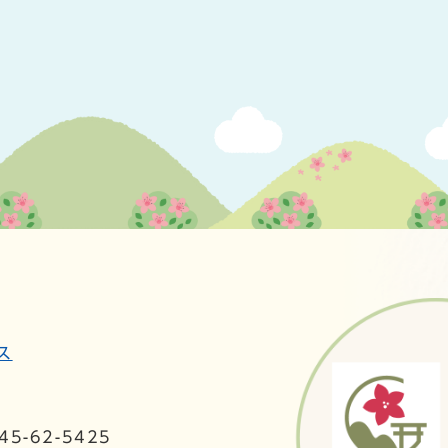
ス
5-62-5425