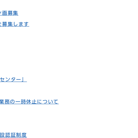
ン画募集
を募集します
センター」
ト業務の一時休止について
設認証制度