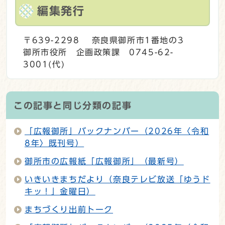
編集発行
〒639-2298 奈良県御所市1番地の3
御所市役所 企画政策課 0745-62-
3001(代)
この記事と同じ分類の記事
「広報御所」バックナンバー（2026年〈令和
8年〉既刊号）
御所市の広報紙「広報御所」（最新号）
いきいきまちだより（奈良テレビ放送「ゆうド
キッ！」金曜日）
まちづくり出前トーク