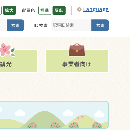
Language
拡大
背景色
標準
反転
検索
ID検索
検索
観光
事業者向け