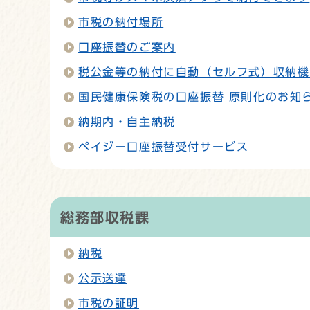
市税の納付場所
口座振替のご案内
税公金等の納付に自動（セルフ式）収納機
国民健康保険税の口座振替 原則化のお知
納期内・自主納税
ペイジー口座振替受付サービス
総務部収税課
納税
公示送達
市税の証明