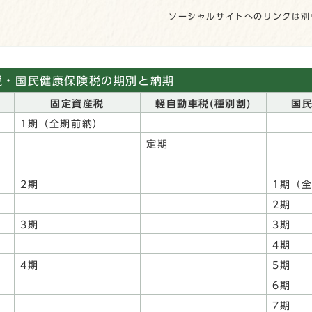
ソーシャルサイトへのリンクは別
税・国民健康保険税の期別と納期
固定資産税
軽自動車税(種別割)
国
1期（全期前納）
定期
2期
1期（
2期
3期
3期
4期
4期
5期
6期
7期