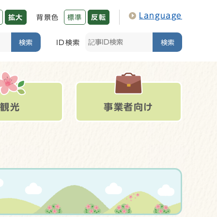
Language
拡大
背景色
標準
反転
検索
ID検索
検索
観光
事業者向け