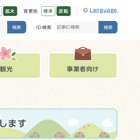
Language
拡大
背景色
標準
反転
検索
ID検索
検索
観光
事業者向け
します