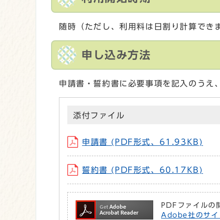
随時（ただし、利用料は日割り計算でき
申し込み方法
申請書・誓約書に必要事項を記入のうえ
添付ファイル
申請書 (PDF形式、61.93KB)
誓約書 (PDF形式、60.17KB)
PDFファイルの
Adobe社のサイ