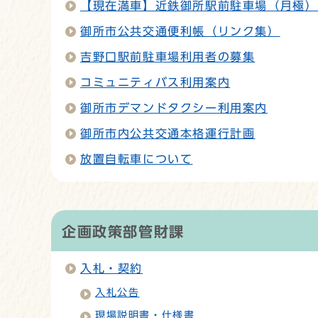
【現在満車】近鉄御所駅前駐車場（月極）
御所市公共交通便利帳（リンク集）
吉野口駅前駐車場利用者の募集
コミュニティバス利用案内
御所市デマンドタクシー利用案内
御所市内公共交通本格運行計画
放置自転車について
企画政策部管財課
入札・契約
入札公告
現場説明書・仕様書