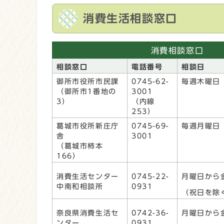
消費生活相談窓口
消費相談窓口
相談窓口
電話番号
相談日
御所市役所市民課
0745-62-
毎週木曜日
（御所市1番地の
3001
3）
（内線
253）
葛城市役所新庄庁
0745-69-
毎週月曜日
舎
3001
（葛城市柿本
166）
消費生活センター
0745-22-
月曜日から
中南和相談所
0931
（祝日を除
奈良県消費生活セ
0742-36-
月曜日から
ンター
0931