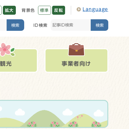
Language
拡大
背景色
標準
反転
検索
ID検索
検索
観光
事業者向け