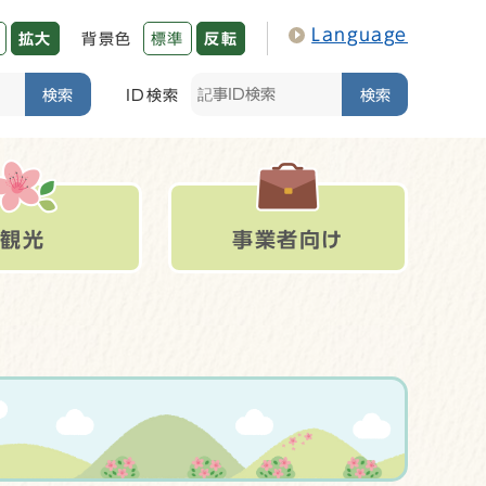
Language
拡大
背景色
標準
反転
検索
ID検索
検索
観光
事業者向け