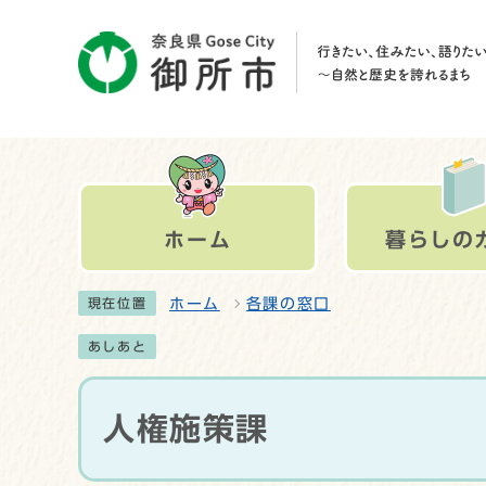
ホーム
暮らしの
ホーム
各課の窓口
現在位置
あしあと
人権施策課